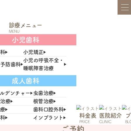
診療メニュー
MENU
小児歯科
歯科
小児矯正
小児の呼吸不全・
の予防歯科
睡眠障害治療
成人歯科
ルデンチャー
虫歯治療
病治療
根管治療
治療
歯科口腔外科
料金表
医院紹介
ブ
歯科
インプラント
PRICE
CLINIC
BL
ご予約