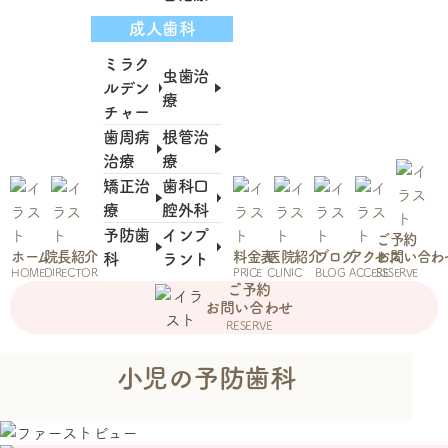
成人歯科
ミラク
虫歯治
ルデン
療
チャー
歯周病
根管治
治療
療
矯正治
歯科口
療
腔外科
予防歯
インプ
ご予約
ホーム
院長紹介
料金表
医院紹介
ブログ
アクセス
お問い合わ
科
ラント
HOME
DIRECTOR
PRICE
CLINIC
BLOG
ACCESS
RESERVE
ご予約
お問い合わせ
RESERVE
小児の予防歯科