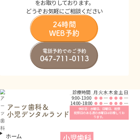
をお取りしております。
どうぞお気軽にご相談ください
24時間
WEB予約
電話予約でのご予約
047-711-0113
診療時間
月
火
水
木
金
土
日
9:00-13:00
14:00-18:00
アーツ歯科＆
休診日：水曜日、日曜日、祝祭
祝祭日のある週の水曜日は診療してお
小児デンタルランド
ります。
ホーム
小児歯科