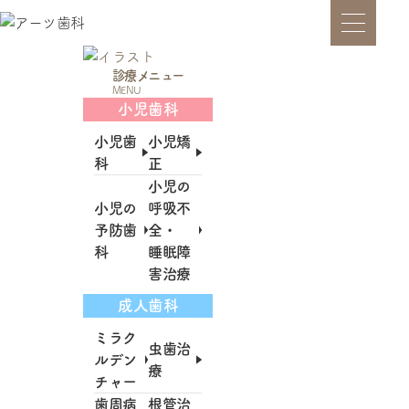
診療メニュー
MENU
小児歯科
小児歯
小児矯
科
正
小児の
小児の
呼吸不
予防歯
全・
科
睡眠障
害治療
成人歯科
ミラク
虫歯治
ルデン
療
チャー
歯周病
根管治