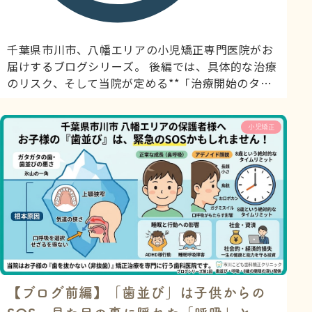
千葉県市川市、八幡エリアの小児矯正専門医院がお
届けするブログシリーズ。 後編では、具体的な治療
のリスク、そして当院が定める**「治療開始のタイ
ムリミット」と「絶対条件」**について、包み隠さ
ずお話しします。 1. 将来のリスク：大人になってか
小児矯正
らでは遅い理由 前編でお話しした「狭い気道」を放
置したまま大人になると、どのような未来が待って
いるのでしょうか？ 若いうちは体力でカバーできて
も、加齢とともに...
【ブログ前編】「歯並び」は子供からの