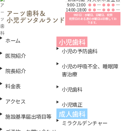
9:00-13:00
14:00-18:00
アーツ歯科＆
休診日：水曜日、日曜日、祝祭
祝祭日のある週の水曜日は診療してお
小児デンタルランド
ります。
ホーム
小児歯科
小児の予防歯科
医院紹介
小児の呼吸不全、睡眠障
院長紹介
害治療
料金表
小児歯科
アクセス
小児矯正
成人歯科
施設基準届出項目等
ミラクルデンチャー