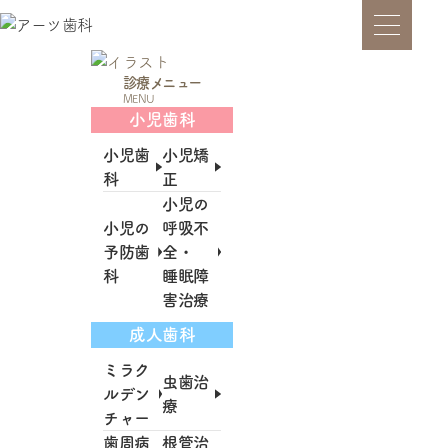
診療メニュー
MENU
小児歯科
小児歯
小児矯
科
正
小児の
小児の
呼吸不
予防歯
全・
科
睡眠障
害治療
成人歯科
ミラク
虫歯治
ルデン
療
チャー
歯周病
根管治