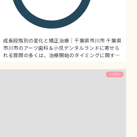
成長段階別の変化と矯正治療｜千葉県市川市 千葉県
市川市のアーツ歯科＆小児デンタルランドに寄せら
れる質問の多くは、治療開始のタイミングに関する
ものです。今回は、上顎が年齢とともにどのように
変化するのか、そして各段階での小児矯正治療のポ
小児矯正
イントを解説します。 上顎の成長は段階的に進む 上
顎の成長は年齢によって大きく異なります。幼少期
は急速な成長、学童期は安定した成長、思春期は成
長のスパート、青年期は成長...