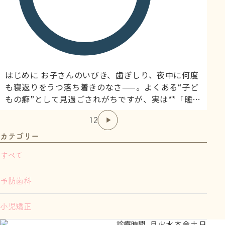
はじめに お子さんのいびき、歯ぎしり、夜中に何度
も寝返りをうつ落ち着きのなさ——。よくある“子ど
もの癖”として見過ごされがちですが、実は**「睡眠
中の呼吸（口呼吸・鼻づまり・気道の狭さなど）」
1
2
に由来する、一つの根本要因でつながっていること
があります。歯科（小児矯正）と医科の両面からサ
カテゴリー
ポートできる当院（千葉県市川市・本八幡／アーツ
すべて
歯科＆小児デンタルランド）が、親御さんが知って
おきたい6つの重要サイン...
予防歯科
小児矯正
診療時間
月
火
水
木
金
土
日