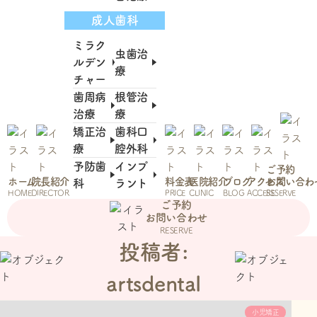
成人歯科
ミラク
虫歯治
ルデン
療
チャー
歯周病
根管治
治療
療
矯正治
歯科口
療
腔外科
予防歯
インプ
ご予約
ホーム
院長紹介
料金表
医院紹介
ブログ
アクセス
お問い合わ
科
ラント
HOME
DIRECTOR
PRICE
CLINIC
BLOG
ACCESS
RESERVE
ご予約
お問い合わせ
RESERVE
投稿者:
artsdental
小児矯正