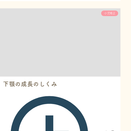
は、実際の小児矯正治療について、装置の選び方か
ら治療の流れ、よくある質問まで、千葉県市川市の
小児矯正
アーツ歯科＆小児デンタルランドでの治療を詳しく
ご紹介します。 小児矯正の基本的な流れ # Step 1:
初回相談（無料） 目的：お子様の歯並びの確認、保
護者様のお悩み...
下顎の成長のしくみ