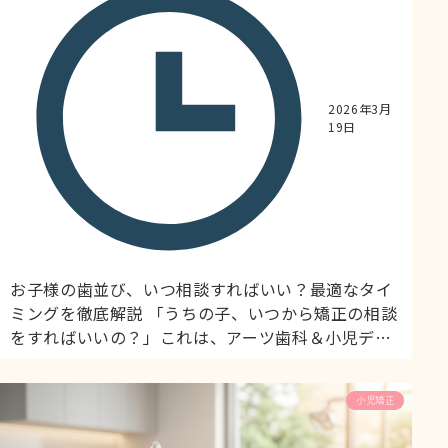
2026年3月
19日
お子様の歯並び、いつ相談すればいい？最適なタイ
ミングを徹底解説 「うちの子、いつから矯正の相談
をすればいいの？」これは、アーツ歯科＆小児デン
タルランドに最もよく寄せられる質問の一つです。
今回は、アメリカ矯正学会（AAO）の推奨に基づく
小児矯正
最適な診断時期と、小児矯正を始めるタイミングに
ついて詳しくご説明します。 アメリカ矯正学会が推