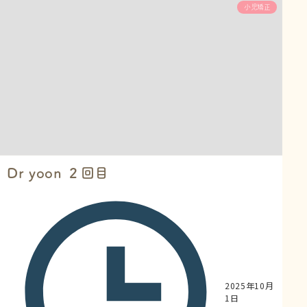
小児矯正
りませんか？ あるいは、「乳歯の歯並びがガタガタ
だけど、永久歯に生え変われば治るかしら？」と様
子を見てしまってはいないでしょうか。 実は、私た
ち専門家から見ると、...
Dr yoon ２回目
2025年10月
1日