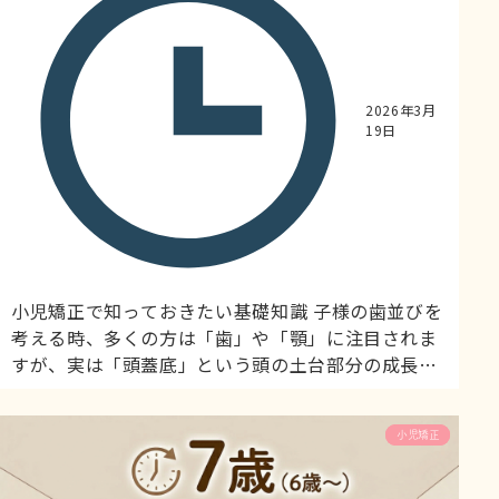
2026年3月
19日
小児矯正で知っておきたい基礎知識 子様の歯並びを
考える時、多くの方は「歯」や「顎」に注目されま
すが、実は「頭蓋底」という頭の土台部分の成長
が、歯並びに大きな影響を与えています。 アーツ歯
科＆小児デンタルランドでは、頭蓋底を含めた顔面
予防歯科
小児矯正
全体の成長を考慮した小児矯正を行っています。 頭
蓋底とは 頭蓋底は、頭蓋骨の底部、つまり脳を下か
ら支える部分です。目には見えませんが、顔の形や