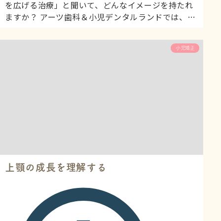
を広げる治療」と聞いて、どんなイメージを持たれ
ますか？ アーツ歯科＆小児デンタルランドでは、正
中口蓋縫合という自然な成長ラインを利用した、お
子様に優しい小児矯正治療を行っています。今回
小児矯正
は、この正中口蓋縫合について詳しく解説します。
正中口蓋縫合とは 正中口蓋縫合は、上顎の真ん中を
前後に走る縫合（骨と骨のつなぎ目）です。 位置：
口の天井（口蓋）の真ん中...
上顎の成長を理解する