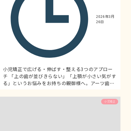
2026年3月
26日
小児矯正で広げる・伸ばす・整える3つのアプロー
チ 「上の歯が並びきらない」「上顎が小さい気がす
る」というお悩みをお持ちの親御様へ。アーツ歯科
＆小児デンタルランドでは、上顎の成長パターンを
理解し、それに基づいた小児矯正治療を行っていま
小児矯正
す。 上顎は「対の骨」 上顎骨は左右2つの骨が真ん
中でつながっている「対の骨」です。左の上顎骨、
右の上顎骨、そして真ん中の「正中口蓋縫合」でつ
ながっています。この構造が...