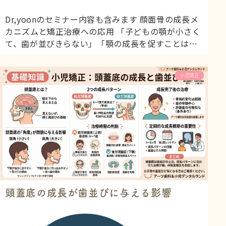
Dr,yoonのセミナー内容も含みます 顔面骨の成長メ
カニズムと矯正治療への応用 「子どもの顎が小さく
て、歯が並びきらない」「顎の成長を促すことはで
きるの？」 アーツ歯科＆小児デンタルランドには、
このようなご相談が多く寄せられます。今回は、お
予防歯科
小児矯正
子様の顔面骨がどのように成長するのか、そのメカ
ニズムと小児矯正治療への応用について解説しま
す。 顔面骨の成長は2つのメカニズムで進む お子様
の顔面骨は、主に2...
頭蓋底の成長が歯並びに与える影響