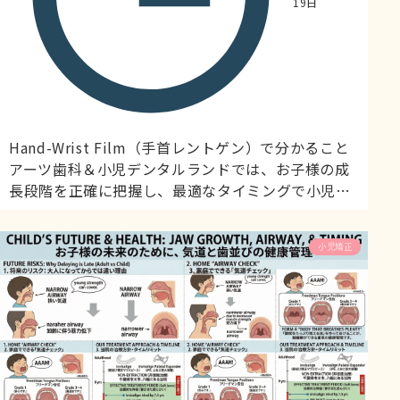
19日
Hand-Wrist Film（手首レントゲン）で分かること
アーツ歯科＆小児デンタルランドでは、お子様の成
長段階を正確に把握し、最適なタイミングで小児矯
正治療を開始することを大切にしています。 実際は
歯の生え方での評価がメインですが、以下のような
小児矯正
考え方もあります今回は、成長評価の重要なツール
である「Hand-Wrist Film（手首レントゲン）」に
ついて、患者様にも分かりやすくご説明します。 ...