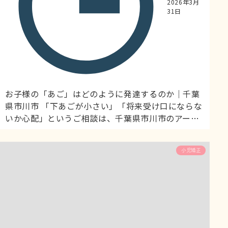
2026年3月
31日
お子様の「あご」はどのように発達するのか｜千葉
県市川市 「下あごが小さい」「将来受け口にならな
いか心配」というご相談は、千葉県市川市のアーツ
歯科＆小児デンタルランドでよくいただきます。今
回は、下顎（下あご）の成長メカニズムと、小児矯
小児矯正
正でどのように対応できるのかを詳しく解説しま
す。 下顎の成長は上顎と大きく異なる 上顎と下顎で
は、成長のメカニズムが根本的に異なります。 # 上
顎の成長 主な成長メカニ...